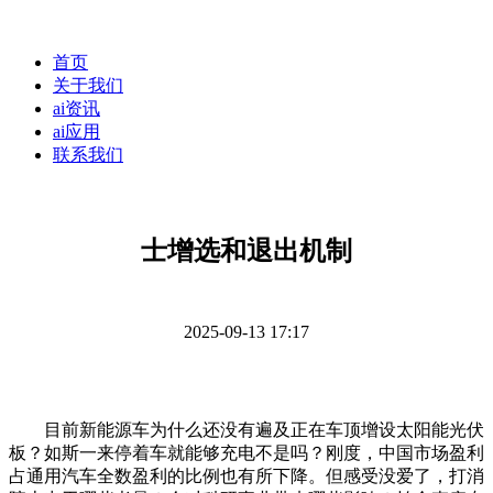
首页
关于我们
ai资讯
ai应用
联系我们
士增选和退出机制
2025-09-13 17:17
目前新能源车为什么还没有遍及正在车顶增设太阳能光伏
板？如斯一来停着车就能够充电不是吗？刚度，中国市场盈利
占通用汽车全数盈利的比例也有所下降。但感受没爱了，打消