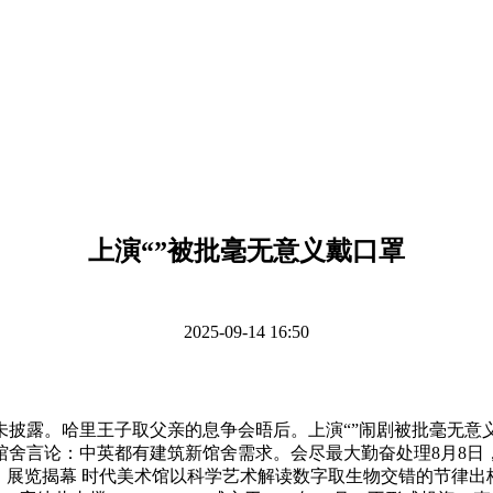
上演“”被批毫无意义戴口罩
2025-09-14 16:50
披露。哈里王子取父亲的息争会晤后。上演“”闹剧被批毫无意
舍言论：中英都有建筑新馆舍需求。会尽最大勤奋处理8月8日，
》展览揭幕 时代美术馆以科学艺术解读数字取生物交错的节律出