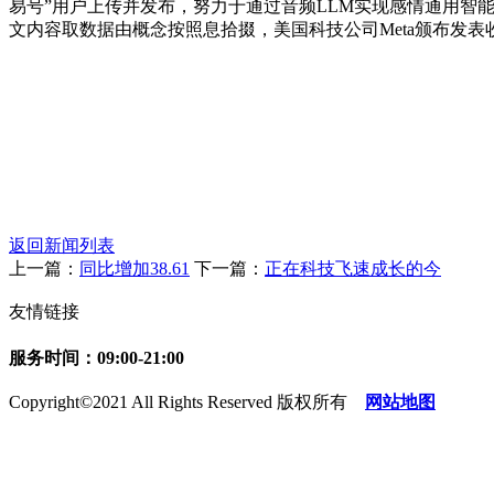
易号”用户上传并发布，努力于通过音频LLM实现感情通用智能。
文内容取数据由概念按照息拾掇，美国科技公司Meta颁布发表收购
返回新闻列表
上一篇：
同比增加38.61
下一篇：
正在科技飞速成长的今
友情链接
服务时间：09:00-21:00
Copyright©2021 All Rights Reserved 版权所有
网站地图